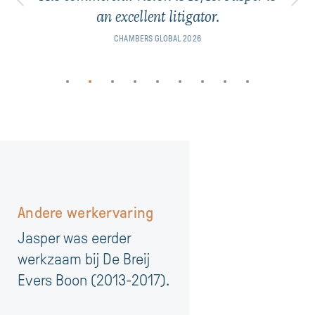
an excellent litigator.
LEGAL 500
CHAMBERS GLOBAL 2026
LEGAL 500
LEGAL 500
LEGAL 500
LEGAL 500
CHAMBERS GLOBAL 2026
LEGAL 500
LEGAL 500
Andere werkervaring
Jasper was eerder
werkzaam bij De Breij
Evers Boon (2013-2017).