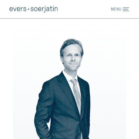
MENU
EXPERTISE
TEAM
TRACK RECORD
PUBLICATIES
NIEUWS
WERKEN BIJ
CONTACT
EN
NL