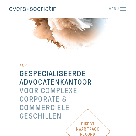
MENU
EXPERTISE
TEAM
TRACK RECORD
Het
GESPECIALISEERDE
PUBLICATIES
ADVOCATENKANTOOR
NIEUWS
VOOR COMPLEXE
CORPORATE &
WERKEN BIJ
COMMERCIËLE
CONTACT
GESCHILLEN
DIRECT
EN
NL
NAAR TRACK
RECORD